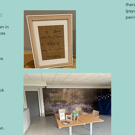
ther
(psy
es
peri
en in
ces
ns
ook
en.