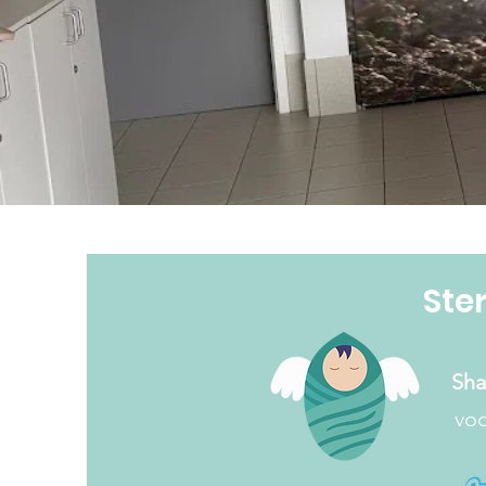
Ste
Sha
vo