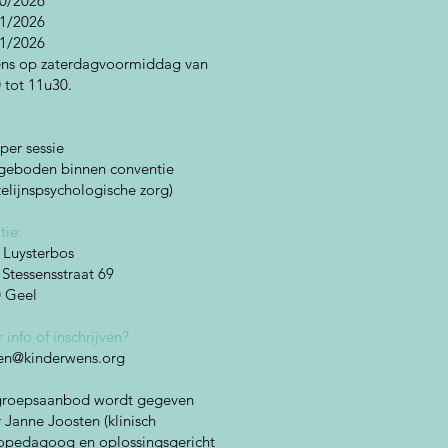
0/2026
1/2026
1/2026
ens op zaterdagvoormiddag van
 tot 11u30. ​
:
 per sessie
geboden binnen conventie
telijnspsychologische zorg)
tie:
Luysterbos
. Stessensstraat 69
0 Geel
 info of inschrijven?
en@kinderwens.org
groepsaanbod wordt gegeven
 Janne Joosten (klinisch
opedagoog en oplossingsgericht