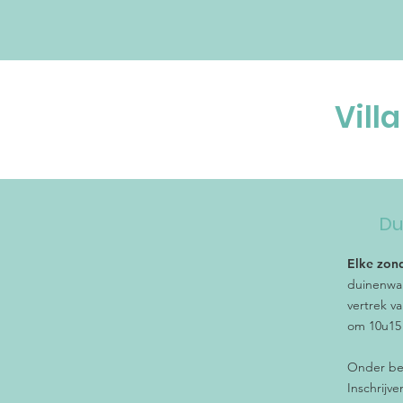
Vill
Du
Elke zo
duinenwan
vertrek va
om 10u15
Onder be
Inschrijv