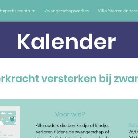
Expertisecentrum
Zwangerschapsverlies
Villa Sterrenkinder
Kalender
rkracht versterken bij zw
Voor wie?
​Alle ouders die een kindje of kindjes
Dat
verloren tijdens de zwangerschap of
26/