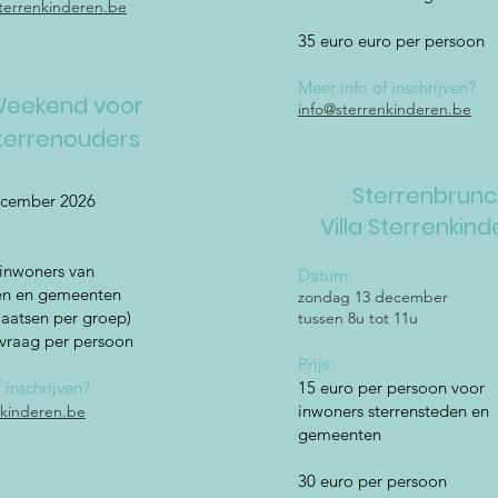
terrenkinderen.be
35 euro euro per persoon
Meer info of inschrijven?
eekend voor
info@sterrenkinderen.be
terrenouders
Sterrenbrun
ecember 2026
Villa Sterrenkin
 inwoners van
Datum:
den en gemeenten
zondag 13 december
laatsen per groep)
tussen 8u tot 11u
nvraag per persoon
Prijs:
 inschrijven?
15 euro per persoon voor
inwoners sterrensteden en
nkinderen.be
gemeenten
30 euro per persoon