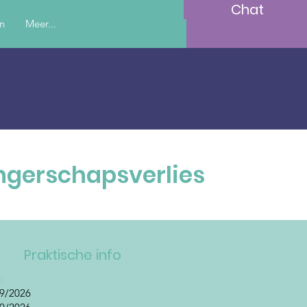
Chat
en
Meer...
angerschapsverlies
Praktische info
a:
09/2026