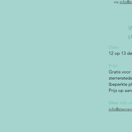
via
info@s
W
s
Data:
12 op 13 d
Prijs:
Gratis voor
sterrenste
(beperkte p
Prijs op aa
Meer info of
info@sterre