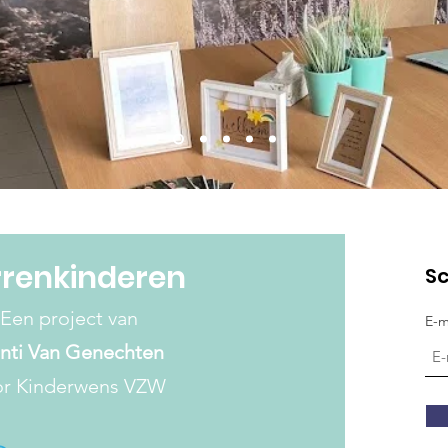
rrenkinderen
Sc
Een project van
E-m
nti Van Genechten
or Kinderwens VZW