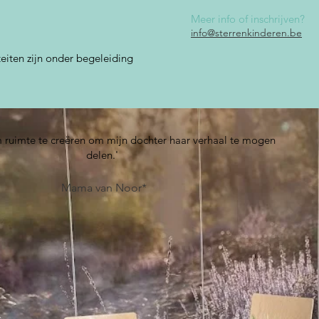
Meer info of inschrijven?
info@sterrenkinderen.be
iteiten zijn onder begeleiding
 ruimte te creëren om mijn dochter haar verhaal te mogen
delen.'
Mama van Noor*