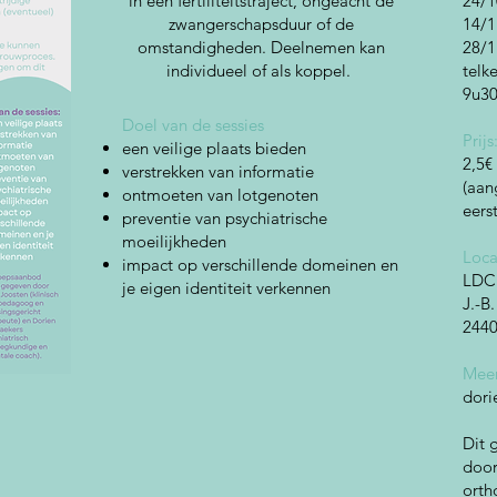
in een fertiliteitstraject, ongeacht de
24/1
zwangerschapsduur of de
14/1
omstandigheden. Deelnemen kan
28/1
individueel of als koppel.
telk
9u30
Doel van de sessies
Prijs
een veilige plaats bieden
2,5€
verstrekken van informatie
(aan
ontmoeten van lotgenoten
eers
preventie van psychiatrische
moeilijkheden
Loca
impact op verschillende domeinen en
LDC 
je eigen identiteit verkennen
J.-B
244
Meer
dori
Dit 
door
orth