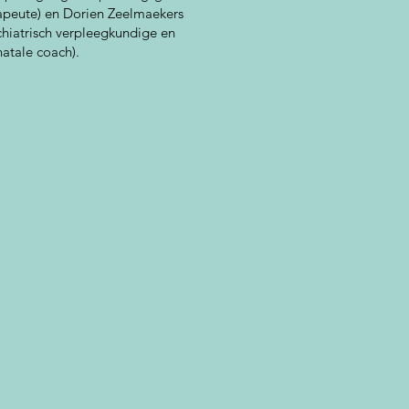
apeute) en Dorien Zeelmaekers
chiatrisch verpleegkundige en
natale coach).