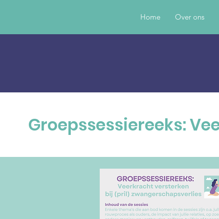
Home
Over ons
Groepssessiereeks: Vee