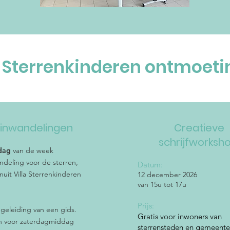
a Sterrenkinderen ontmoet
inwandelingen
Creatieve
schrijfworksh
ndag
van de week
deling voor de sterren,
Datum:
nuit Villa Sterrenkinderen
12 december 2026
van 15u tot 17u
Prijs:
geleiding van een gids.
Gratis voor inwoners van
en voor zaterdagmiddag
sterrensteden en gemeent