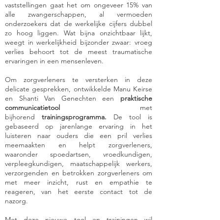
vaststellingen gaat het om ongeveer 15% van
alle zwangerschappen, al vermoeden
onderzoekers dat de werkelijke cijfers dubbel
zo hoog liggen. Wat bijna onzichtbaar lijkt,
weegt in werkelijkheid bijzonder zwaar: vroeg
verlies behoort tot de meest traumatische
ervaringen in een mensenleven.
Om zorgverleners te versterken in deze
delicate gesprekken, ontwikkelde Manu Keirse
en Shanti Van Genechten een
praktische
communicatietool
met
bijhorend
trainingsprogramma
.
De tool is
gebaseerd op jarenlange ervaring in het
luisteren naar ouders die een pril verlies
meemaakten en helpt zorgverleners,
waaronder spoedartsen, vroedkundigen,
verpleegkundigen, maatschappelijk werkers,
verzorgenden en betrokken zorgverleners om
met meer inzicht, rust en empathie te
reageren, van het eerste contact tot de
nazorg.
Met deze nieuwe tool en trainingen wil