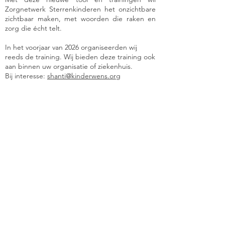
Zorgnetwerk Sterrenkinderen het onzichtbare
zichtbaar maken, met woorden die raken en
zorg die écht telt.
In het voorjaar van 2026 organiseerden wij
reeds de training. Wij bieden deze training ook
aan binnen uw organisatie of ziekenhuis.
Bij interesse:
shanti@kinderwens.org
'Eén moment van aandacht,
één gesprek,
één gebaar van begrip
kan het verschil maken.
Het helpt ouders om
hun verlies niet alleen te dragen,
maar ook om te voelen dat hun